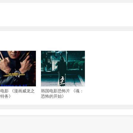
电影 《漫画威龙之
韩国电影恐怖片 《魂：
话特务》
恐怖的开始》