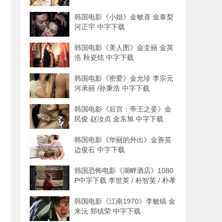
韩国电影《小姐》金敏喜 金泰梨
河正宇 中字下载
韩国电影《美人图》金圭丽 金英
浩 秋瓷炫 中字下载
韩国电影《密爱》金允珍 李宗元
河承丽 /孙秉浩 中字下载
韩国电影《后宫：帝王之妾》金
民俊 赵汝贞 金东旭 中字下载
韩国电影《华丽的外出》金善英
边俊石 中字下载
韩国恐怖电影《湖畔酒店》1080
P中字下载 李世英 / 朴智英 / 朴孝
朱
韩国电影《江南1970》李敏镐 金
来沅 郑镇荣 中字下载