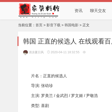
资讯
聊天交友
当前位置：
首页
>
影音下载
>
韩国电影
> 正文
韩国 正直的候选人 在线观看百
清凉夏日风
2020-04-11 18:32:55
片名：正直的候选人
导演: 张幼珍
主演: 罗美兰 / 金武烈 / 罗文姬 / 尹敬浩
类型: 喜剧