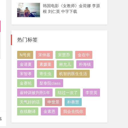
韩国电影《女教师》金荷娜 李源
根 刘仁英 中字下载
热门标签
N号房
宋仲基
宋慧乔
金在中
金请夏
素媛案
林允儿
朴海镇
宋智孝
寄生虫
机智的医生生活
金赛纶
梨泰院class
崔钟训被判刑1年
结过一次了
李世英
天气好的话
申世景
朴善慧
在线翻译
金素恩
我会去找你
幕