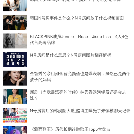
韩国N号房事件是什么？N号房间放了什么视频画面
BLACKPINK成员Jennie、Rose、Jisoo Lisa，4人4色
代言高奢品牌
N号房间是什么意思？N号房间图片翻译解析
金智秀的亲姐姐金智允颜值也是爆表啊，虽然已是两个
孩子的妈妈
新剧《当我最漂亮的时候》林秀香选河锡辰还是金志
洙？
N号房背后的韩娱圈大瓜,赵博主曝光了朱镇模聊天记录
《蒙面歌王》历代长期连胜歌王Top5大盘点