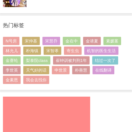
热门标签
N号房
宋仲基
宋慧乔
金在中
金请夏
素媛案
林允儿
朴海镇
宋智孝
寄生虫
机智的医生生活
金赛纶
梨泰院class
崔钟训被判刑1年
结过一次了
李世英
天气好的话
申世景
朴善慧
在线翻译
金素恩
我会去找你