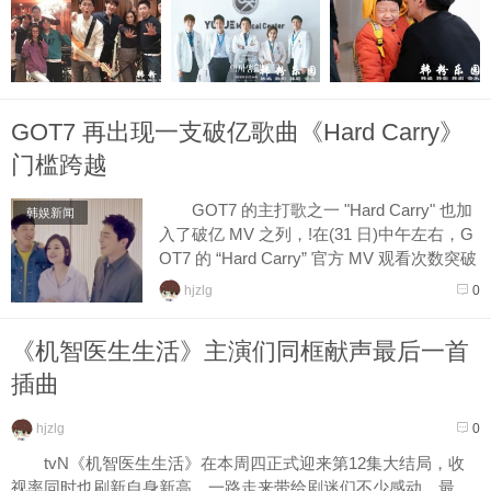
GOT7 再出现一支破亿歌曲《Hard Carry》
门槛跨越
GOT7 的主打歌之一 "Hard Carry" 也加
韩娱新闻
入了破亿 MV 之列，!在(31 日)中午左右，G
OT7 的 “Hard Carry” 官方 MV 观看次数突破
了一亿次，成为 GOT7 的第六支破亿 MV...
hjzlg
0
《机智医生生活》主演们同框献声最后一首
插曲
hjzlg
0
tvN《机智医生生活》在本周四正式迎来第12集大结局，收
视率同时也刷新自身新高，一路走来带给剧迷们不少感动，最