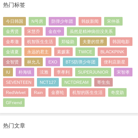
热门标签
今日韩国
N号房
防弹少年团
韩娱新闻
宋仲基
金秀贤
宋慧乔
金在中
虽然是精神病但没关系
金希澈
机智医生生活
郑镒勋
夫妻的世界
韩国电影
金请夏
永远的君主
素媛案
TWICE
BLACKPINK
全智贤
林允儿
EXO
BTS防弹少年团
便利店新星
IU
朴海镇
泫雅
李孝利
SUPERJUNIOR
宋智孝
SEVENTEEN
NCT127
NCTDREAM
寄生虫
RedVelvet
Rain
金赛纶
机智的医生生活
奇度勋
GFriend
热门文章