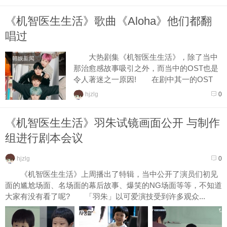
《机智医生生活》歌曲《Aloha》他们都翻
唱过
大热剧集《机智医生生活》，除了当中
韩娱新闻
那治愈感故事吸引之外，而当中的OST也是
令人著迷之一原因! 在剧中其一的OST
《Aloha》(아로하)，是由曹政奭翻唱90年代
hjzlg
0
韩国三人混合组合...
《机智医生生活》羽朱试镜画面公开 与制作
组进行剧本会议
hjzlg
0
《机智医生生活》上周播出了特辑，当中公开了演员们初见
面的尴尬场面、名场面的幕后故事、爆笑的NG场面等等，不知道
大家有没有看了呢? 「羽朱」以可爱演技受到许多观众...