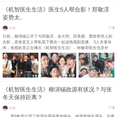
《机智医生生活》医生5人帮合影！郑敬淏
姿势太..
hjzlg
0
日前，柳演锡公开了与郑敬淏、金大明、田美都、曹政奭等人的
合影，原来是五人帮私底下聚在一起追电视剧直播。 5人衣著休
闲，电视机里正在播出《机智医生生活》，秋敏荷医生也意外
同...
《机智医生生活》柳演锡政源有状况？与张
冬天保持距离？
hjzlg
0
第8集里出现了政源在看病童的镜头，他突然皱起眉头，头痛