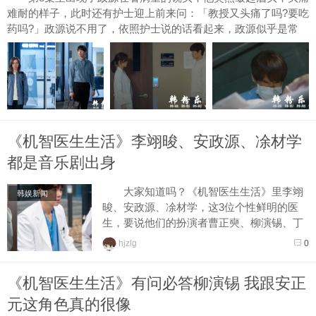
难耐的样子，此时还有护士迎上前来问：「教授又头痛了吗?要吃
药吗?」政源说不用了，依照护士说的话看起来，政源似乎是常
常...
《机智医生生活》李翊晙、安政源、凃材学
都是音乐剧出身
大家知道吗？《机智医生生活》里李翊
韩娱新闻
晙、安政源、凃材学，这3位个性鲜明的医
生，要说他们的扮演者曹正奭、柳演锡、丁
文晟有什么意外的共通点—就是他们都曾是
hjzlg
0
音乐剧《摇...
《机智医生生活》有问必答柳演锡 我跟安正
元这角色真的很像