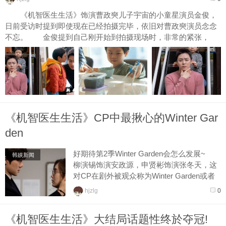
《机智医生生活》饰演曹政奭儿子宇宙的小童星演员金俊，
日前受访时提到即使现在已经拍摄完毕，依旧对曹政奭演员念念
不忘。 金俊提到自己刚开始到拍摄现场时，非常的紧张，
但...
《机智医生生活》CP中最揪心的Winter Gar
den
好期待第2季Winter Garden会怎么发展~
韩娱新闻
柳演锡饰演安政源，申贤彬饰演张冬天，这
对CP在剧外被观众称为Winter Garden或者
冬天庭院，这是因为「政源」在韩语中和
hjzlg
0
「庭院」同音。 ...
《机智医生生活》大结局话题性终於夺冠!