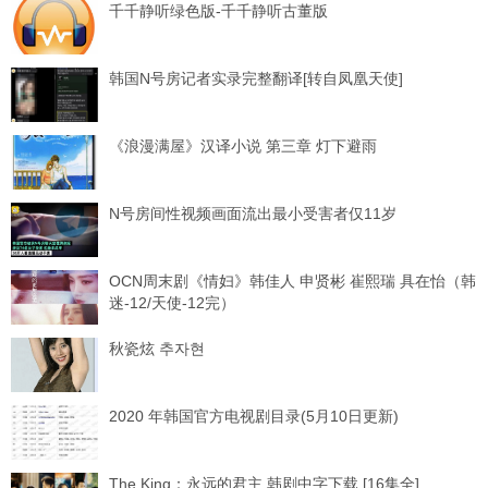
千千静听绿色版-千千静听古董版
韩国N号房记者实录完整翻译[转自凤凰天使]
《浪漫满屋》汉译小说 第三章 灯下避雨
N号房间性视频画面流出最小受害者仅11岁
OCN周末剧《情妇》韩佳人 申贤彬 崔熙瑞 具在怡（韩
迷-12/天使-12完）
秋瓷炫 추자현
2020 年韩国官方电视剧目录(5月10日更新)
The King：永远的君主 韩剧中字下载 [16集全]