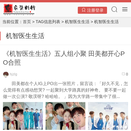
注册登录
当前位置：
首页
> TAG信息列表 > 机智医生生活 > 机智医生生活
机智医生生活
《机智医生生活》五人组小聚 田美都开心P
O合照
hjzlg
0
田美都在个人IG上PO出一张照片，留言说：「好久不见，怎
么觉得有点感动想哭? 一起聚到大学路真的好神奇。 要不要一起
做一次公演? 敬淏呀? 哈哈哈。 」因为大学路一带集中了很...