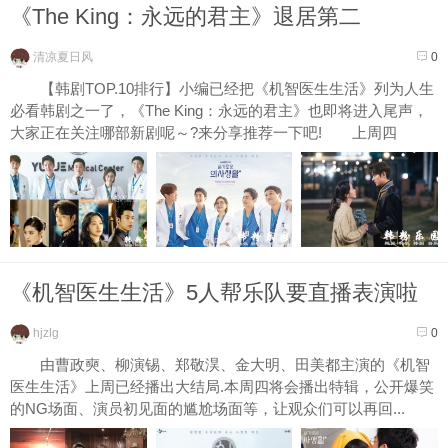
《The King：永远的君主》退居第二
清凉夏日风
0
【韩剧TOP.10排行】小编已经把《机智医生生活》列为人生
必看韩剧之一了，《The King：永远的君主》也即将进入尾声，
大家正在关注哪部新剧呢～?来分享推荐一下吧! 上周四
《机...
《机智医生生活》5人帮乐队要直播表演啦
hjzlg
0
由曹政奭、柳演锡、郑敬淏、金大明、田美都主演的《机智
医生生活》上周已经播出大结局.本周四将会播出特辑，公开爆笑
的NG场面、演员初见面的尴尬场面等，让观众们可以再回...