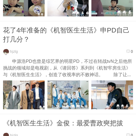
花了4年准备的《机智医生生活》申PD自己
打几分？
hjzlg
0
申源浩PD也曾是综艺界的明星PD，不过在转战tvN之后他所
挑战的领域却是电视剧，从《请回答》系列到《机智牢房生活》
与《机智医生生活》，创造了收视率的不败神话。 除了让...
《机智医生生活》金俊：最爱曹政奭把拔
hjzlg
0