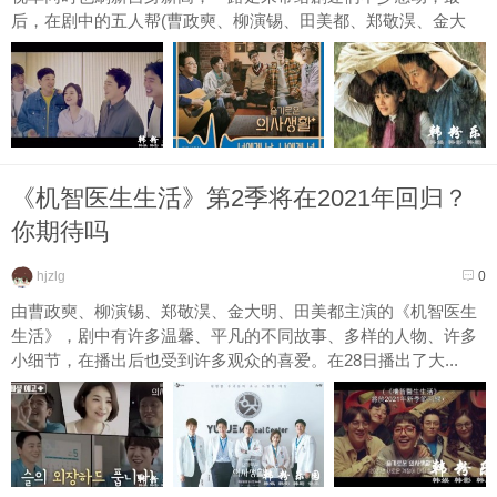
后，在剧中的五人帮(曹政奭、柳演锡、田美都、郑敬淏、金大
明)...
《机智医生生活》第2季将在2021年回归？
你期待吗
hjzlg
0
由曹政奭、柳演锡、郑敬淏、金大明、田美都主演的《机智医生
生活》，剧中有许多温馨、平凡的不同故事、多样的人物、许多
小细节，在播出后也受到许多观众的喜爱。在28日播出了大...