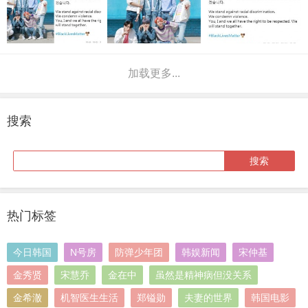
加载更多...
搜索
热门标签
今日韩国
N号房
防弹少年团
韩娱新闻
宋仲基
金秀贤
宋慧乔
金在中
虽然是精神病但没关系
金希澈
机智医生生活
郑镒勋
夫妻的世界
韩国电影