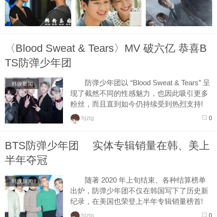
〈Blood Sweat & Tears〉MV 破六亿 恭喜B
TS防弹少年团
防弹少年团以 “Blood Sweat & Tears” 呈
韩娱新闻
现了截然不同的性感魅力，也因此吸引更多
粉丝，而且直到如今仍持续受到热烈支持!
在(12 日)凌晨四点左右时，防弹少年...
hjzlg
0
BTS防弹少年团 实体专辑销量在韩、美上
半年夺冠
随著 2020 年上旬结束、各种结算榜单
韩娱新闻
出炉，防弹少年团不仅在韩国写下了历史新
纪录，在美国也荣登上半年专辑销量榜首!
Nielsen Music 本周公布了美国的音乐市场
hjzlg
0