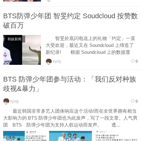
BTS防弹少年团 智旻约定 Soudcloud 按赞数
破百万
智旻於底闪电送上的礼物「约定」一直
韩娱新闻
大受欢迎，最近又在 Soundcloud 上缔造了
新纪录! 根据 Soundcloud 上的数据显
示，智旻的「约定」在 5 日时已经获得超过
hjzlg
0
100 万人按...
BTS 防弹少年团参与活动：「我们反对种族
歧视&暴力」
hjzlg
0
最近韩国非常多艺人团体响应这个活动!而在全世界拥有相当
大影响力的 BTS 防弹少年团也为此发声，写了一段文章。人气男
团 BTS 防弹少年团为支持人权运动而发声。 透...