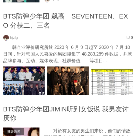
报告，其中...
BTS防弹少年团 飙高 SEVENTEEN、EX
O 分获二、三名
hjzlg
0
韩企业评价研究所於 2020 年 6 月 9 日起至 2020 年 7 月 10
日间，针对韩国人民喜爱的男团搜集了 48,283,289 件数据，并就
品牌参与、互动、媒体表现、社群价值⋯⋯等项目...
BTS防弹少年团JIMIN听到女饭说 我男友讨
厌你
对於有女友的男生们来说，他们的情敌
韩娱新闻