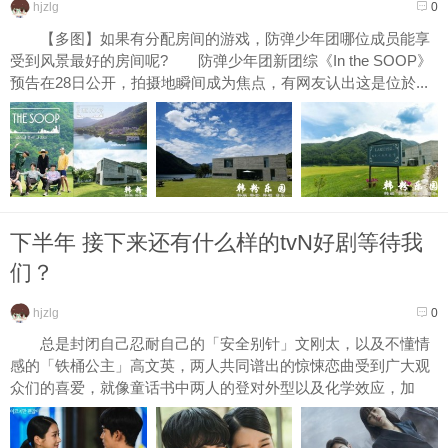
hjzlg
0
【多图】如果有分配房间的游戏，防弹少年团哪位成员能享
受到风景最好的房间呢? 防弹少年团新团综《In the SOOP》
预告在28日公开，拍摄地瞬间成为焦点，有网友认出这是位於...
下半年 接下来还有什么样的tvN好剧等待我
们？
hjzlg
0
总是封闭自己忍耐自己的「安全别针」文刚太，以及不懂情
感的「铁桶公主」高文英，两人共同谱出的惊悚恋曲受到广大观
众们的喜爱，就像童话书中两人的登对外型以及化学效应，加
上...