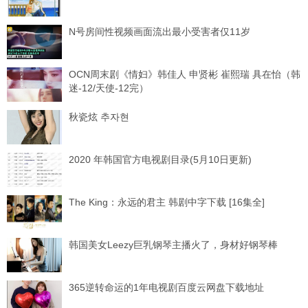
N号房间性视频画面流出最小受害者仅11岁
OCN周末剧《情妇》韩佳人 申贤彬 崔熙瑞 具在怡（韩
迷-12/天使-12完）
秋瓷炫 추자현
2020 年韩国官方电视剧目录(5月10日更新)
The King：永远的君主 韩剧中字下载 [16集全]
韩国美女Leezy巨乳钢琴主播火了，身材好钢琴棒
365逆转命运的1年电视剧百度云网盘下载地址