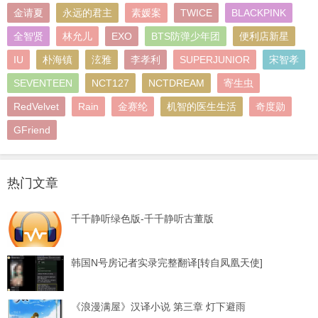
金请夏
永远的君主
素媛案
TWICE
BLACKPINK
全智贤
林允儿
EXO
BTS防弹少年团
便利店新星
IU
朴海镇
泫雅
李孝利
SUPERJUNIOR
宋智孝
SEVENTEEN
NCT127
NCTDREAM
寄生虫
RedVelvet
Rain
金赛纶
机智的医生生活
奇度勋
GFriend
热门文章
千千静听绿色版-千千静听古董版
韩国N号房记者实录完整翻译[转自凤凰天使]
《浪漫满屋》汉译小说 第三章 灯下避雨