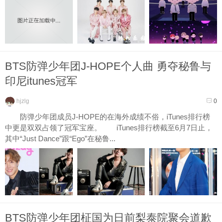
BTS防弹少年团J-HOPE个人曲 勇夺秘鲁与
印尼itunes冠军
hjzlg
0
防弹少年团成员J-HOPE的在海外成绩不俗，iTunes排行榜
中更是双双占领了冠军宝座。 iTunes排行榜截至6月7日止，
其中“Just Dance”跟“Ego”在秘鲁...
BTS防弹少年团柾国为日前梨泰院聚会道歉