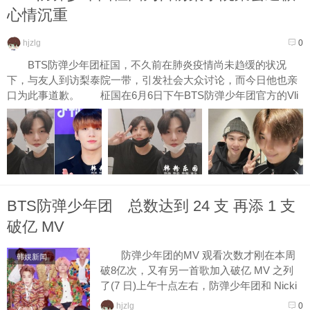
心情沉重
hjzlg
0
BTS防弹少年团柾国，不久前在肺炎疫情尚未趋缓的状况
下，与友人到访梨泰院一带，引发社会大众讨论，而今日他也亲
口为此事道歉。 柾国在6月6日下午BTS防弹少年团官方的Vli
ve...
BTS防弹少年团 总数达到 24 支 再添 1 支
破亿 MV
防弹少年团的MV 观看次数才刚在本周
韩娱新闻
破8亿次，又有另一首歌加入破亿 MV 之列
了(7 日)上午十点左右，防弹少年团和 Nicki
Minaj 合作的 “IDOL” MV 观看次数跨越了...
hjzlg
0