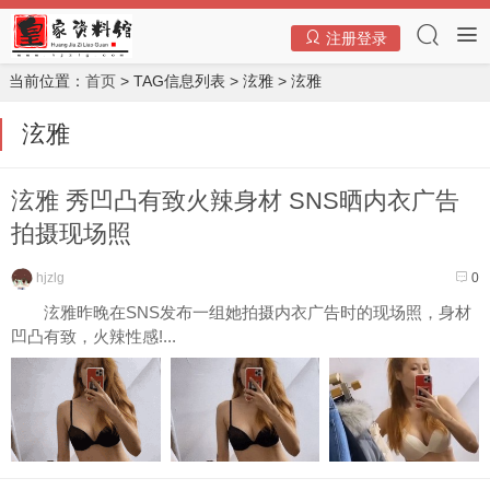
注册登录
当前位置：
首页
> TAG信息列表 > 泫雅 > 泫雅
泫雅
泫雅 秀凹凸有致火辣身材 SNS晒内衣广告
拍摄现场照
hjzlg
0
泫雅昨晚在SNS发布一组她拍摄内衣广告时的现场照，身材
凹凸有致，火辣性感!...