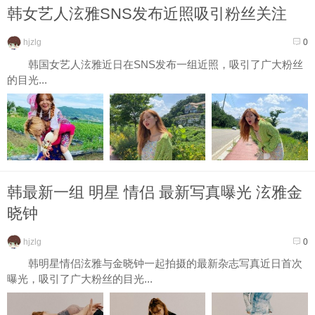
韩女艺人泫雅SNS发布近照吸引粉丝关注
hjzlg
0
韩国女艺人泫雅近日在SNS发布一组近照，吸引了广大粉丝
的目光...
韩最新一组 明星 情侣 最新写真曝光 泫雅金
晓钟
hjzlg
0
韩明星情侣泫雅与金晓钟一起拍摄的最新杂志写真近日首次
曝光，吸引了广大粉丝的目光...