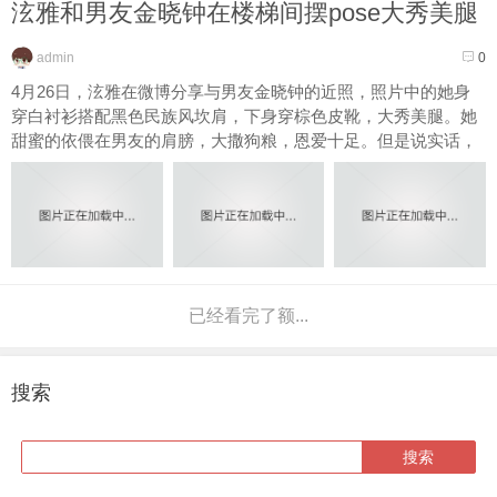
泫雅和男友金晓钟在楼梯间摆pose大秀美腿
admin
0
4月26日，泫雅在微博分享与男友金晓钟的近照，照片中的她身
穿白衬衫搭配黑色民族风坎肩，下身穿棕色皮靴，大秀美腿。她
甜蜜的依偎在男友的肩膀，大撒狗粮，恩爱十足。但是说实话，
这腿是...
已经看完了额...
搜索